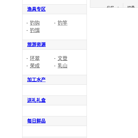
渔具专区
钓钩
钓竿
钓饵
旅游资源
环翠
文登
荣成
乳山
加工水产
送礼礼盒
每日鲜品