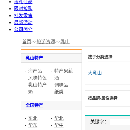
送礼佳品
限时抢购
批发零售
最新活动
公司简介
首页
>>
旅游资源
>>
乳山
按子分类选择
乳山特产
海产品
特产果蔬
大乳山
风味特色
酒
乳山特产
调味品
奶
纸类
按品牌/属性选择
全国特产
东北
华北
关键字：
华东
华中