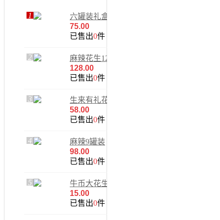
1
六罐装礼盒
75.00
已售出
0
件
2
麻辣花生12罐
装
128.00
已售出
0
件
3
生来有礼花生
礼盒
58.00
已售出
0
件
4
麻辣9罐装
98.00
已售出
0
件
5
牛币大花生
15.00
已售出
0
件