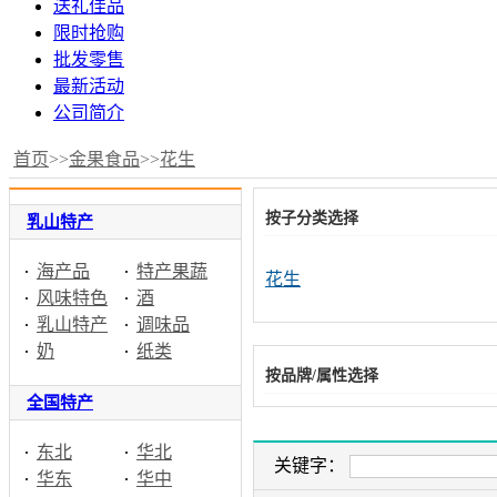
送礼佳品
限时抢购
批发零售
最新活动
公司简介
首页
>>
金果食品
>>
花生
按子分类选择
乳山特产
海产品
特产果蔬
花生
风味特色
酒
乳山特产
调味品
奶
纸类
按品牌/属性选择
全国特产
东北
华北
关键字：
华东
华中