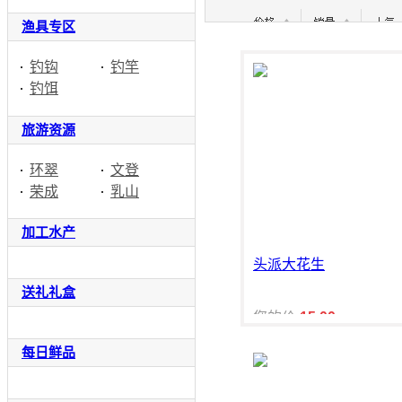
渔具专区
钓钩
钓竿
钓饵
旅游资源
环翠
文登
荣成
乳山
加工水产
头派大花生
送礼礼盒
您的价:
15.00
每日鲜品