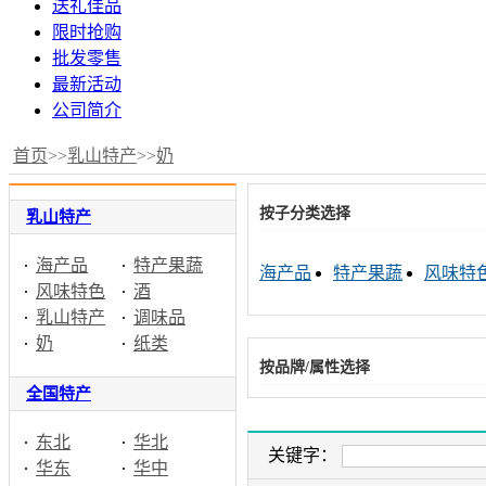
送礼佳品
限时抢购
批发零售
最新活动
公司简介
首页
>>
乳山特产
>>
奶
按子分类选择
乳山特产
海产品
特产果蔬
海产品
特产果蔬
风味特
风味特色
酒
乳山特产
调味品
奶
纸类
按品牌/属性选择
全国特产
东北
华北
关键字：
华东
华中