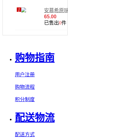
1
安慕希原味酸
奶-205g*12
65.00
已售出
0
件
购物指南
用户注册
购物流程
积分制度
配送物流
配送方式