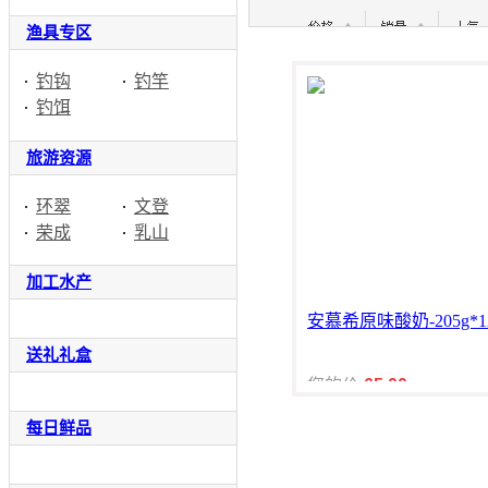
渔具专区
钓钩
钓竿
钓饵
旅游资源
环翠
文登
荣成
乳山
加工水产
安慕希原味酸奶-205g*1
送礼礼盒
您的价:
65.00
每日鲜品